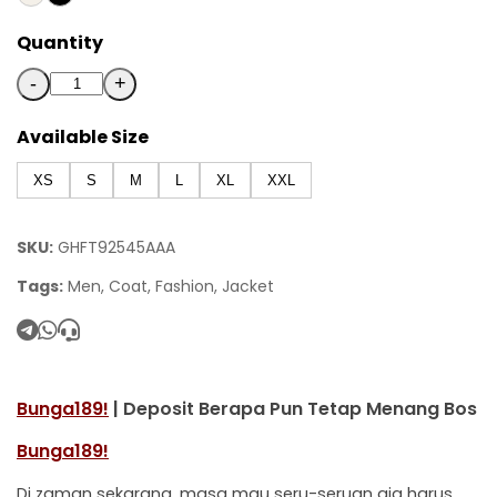
Quantity
-
+
Available Size
XS
S
M
L
XL
XXL
SKU:
GHFT92545AAA
Tags:
Men, Coat, Fashion, Jacket
Bunga189!
| Deposit Berapa Pun Tetap Menang Bos
Bunga189!
Di zaman sekarang, masa mau seru-seruan aja harus