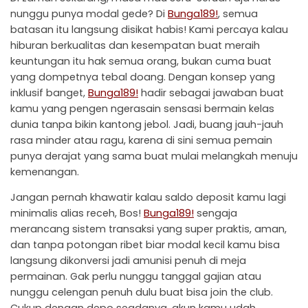
nunggu punya modal gede? Di
Bunga189!
, semua
batasan itu langsung disikat habis! Kami percaya kalau
hiburan berkualitas dan kesempatan buat meraih
keuntungan itu hak semua orang, bukan cuma buat
yang dompetnya tebal doang. Dengan konsep yang
inklusif banget,
Bunga189!
hadir sebagai jawaban buat
kamu yang pengen ngerasain sensasi bermain kelas
dunia tanpa bikin kantong jebol. Jadi, buang jauh-jauh
rasa minder atau ragu, karena di sini semua pemain
punya derajat yang sama buat mulai melangkah menuju
kemenangan.
Jangan pernah khawatir kalau saldo deposit kamu lagi
minimalis alias receh, Bos!
Bunga189!
sengaja
merancang sistem transaksi yang super praktis, aman,
dan tanpa potongan ribet biar modal kecil kamu bisa
langsung dikonversi jadi amunisi penuh di meja
permainan. Gak perlu nunggu tanggal gajian atau
nunggu celengan penuh dulu buat bisa join the club.